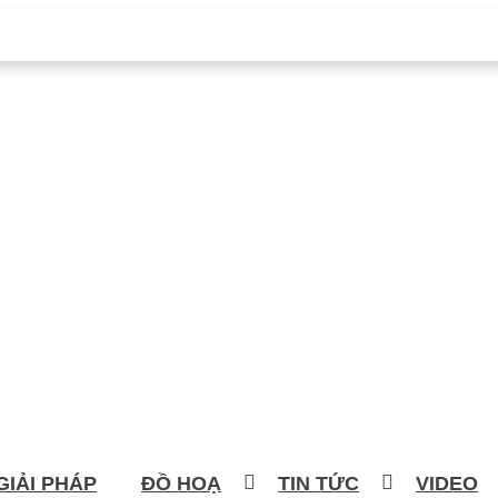
GIẢI PHÁP
ĐỒ HOẠ
TIN TỨC
VIDEO