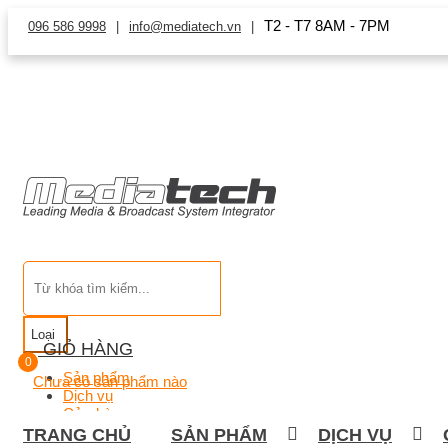
T2 - T7 8AM - 7PM
096 586 9998
info@mediatech.vn
Loại
GIỎ HÀNG
0
Sản phẩm
Chưa có sản phẩm nào
Dịch vụ
Cửa hàng
TRANG CHỦ
SẢN PHẨM
DỊCH VỤ