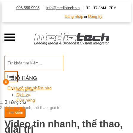
096 586 9998
info@mediatech.vn
T2 - T7 8AM - 7PM
Đăng nhập
Đăng ký
or
Loại
GIỎ HÀNG
0
Chưa có sản phẩm nào
Sản phẩm
Dịch vụ
Cửa hàng
Trang chủ
Video tin nhanh, thể thao, giải trí
Tìm kiếm
Video tin nhanh, thể thao,
giải trí