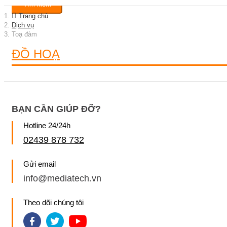
Tìm kiếm
Trang chủ
Dịch vụ
Toạ đàm
ĐỒ HOẠ
BẠN CẦN GIÚP ĐỠ?
Hotline 24/24h
02439 878 732
Gửi email
info@mediatech.vn
Theo dõi chúng tôi