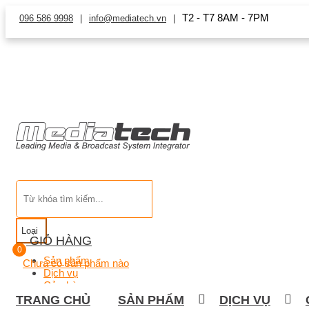
T2 - T7 8AM - 7PM
096 586 9998
info@mediatech.vn
Loại
GIỎ HÀNG
0
Sản phẩm
Chưa có sản phẩm nào
Dịch vụ
Cửa hàng
TRANG CHỦ
SẢN PHẨM
DỊCH VỤ