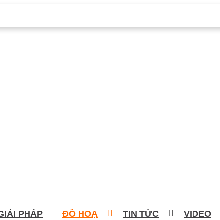
GIẢI PHÁP
ĐỒ HOẠ
TIN TỨC
VIDEO