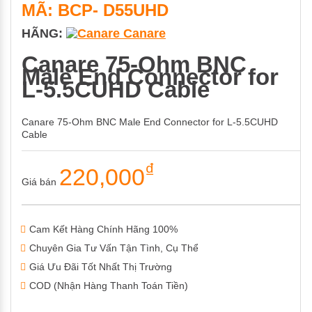
MÃ: BCP- D55UHD
HÃNG:
Canare
Canare 75-Ohm BNC
Male End Connector for
L-5.5CUHD Cable
Canare 75-Ohm BNC Male End Connector for L-5.5CUHD
Cable
₫
220,000
Giá bán
Cam Kết Hàng Chính Hãng 100%
Chuyên Gia Tư Vấn Tận Tình, Cụ Thể
Giá Ưu Đãi Tốt Nhất Thị Trường
COD (Nhận Hàng Thanh Toán Tiền)