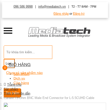
096 586 9998
info@mediatech.vn
T2 - T7 8AM - 7PM
Đăng nhập
Đăng ký
or
Loại
GIỎ HÀNG
0
Chưa có sản phẩm nào
Sản phẩm
Dịch vụ
Cửa hàng
Trang chủ
Sản phẩm
Tìm kiếm
Thiết bị truyền dẫn
Canare 75-Ohm BNC Male End Connector for L-5.5CUHD Cable