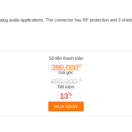
alog audio applications. The connector has RF protection and 3 shield
Số tiền thanh toán
390,000
đ
Giá gốc
450,000
đ
Tiết kiệm
13
%
MUA NGAY