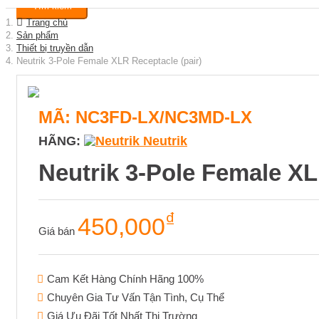
Tìm kiếm
Trang chủ
Sản phẩm
Thiết bị truyền dẫn
Neutrik 3-Pole Female XLR Receptacle (pair)
MÃ: NC3FD-LX/NC3MD-LX
HÃNG:
Neutrik
Neutrik 3-Pole Female XL
₫
450,000
Giá bán
Cam Kết Hàng Chính Hãng 100%
Chuyên Gia Tư Vấn Tận Tình, Cụ Thể
Giá Ưu Đãi Tốt Nhất Thị Trường