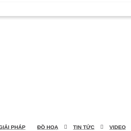
GIẢI PHÁP
ĐỒ HOẠ
TIN TỨC
VIDEO