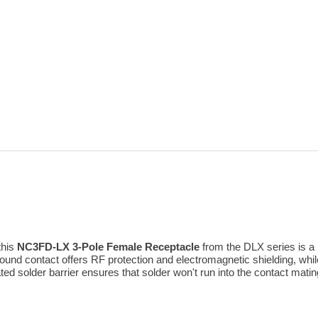
this
NC3FD-LX 3-Pole Female Receptacle
from the DLX series is a 
ound contact offers RF protection and electromagnetic shielding, while
solder barrier ensures that solder won't run into the contact mating a