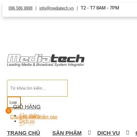
T2 - T7 8AM - 7PM
096 586 9998
info@mediatech.vn
Loại
GIỎ HÀNG
0
Sản phẩm
Chưa có sản phẩm nào
Dịch vụ
Cửa hàng
TRANG CHỦ
SẢN PHẨM
DỊCH VỤ