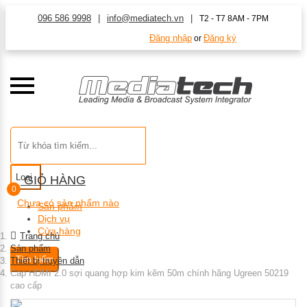
096 586 9998
info@mediatech.vn
T2 - T7 8AM - 7PM
Đăng nhập
Đăng ký
or
Loại
GIỎ HÀNG
0
Chưa có sản phẩm nào
Sản phẩm
Dịch vụ
Cửa hàng
Trang chủ
Sản phẩm
Tìm kiếm
Thiết bị truyền dẫn
Cáp HDMI 2.0 sợi quang hợp kim kẽm 50m chính hãng Ugreen 50219
cao cấp