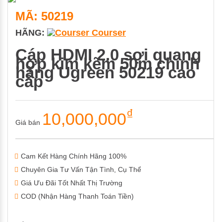
MÃ: 50219
HÃNG:
Courser
Cáp HDMI 2.0 sợi quang
hợp kim kẽm 50m chính
hãng Ugreen 50219 cao
cấp
₫
10,000,000
Giá bán
Cam Kết Hàng Chính Hãng 100%
Chuyên Gia Tư Vấn Tận Tình, Cụ Thể
Giá Ưu Đãi Tốt Nhất Thị Trường
COD (Nhận Hàng Thanh Toán Tiền)