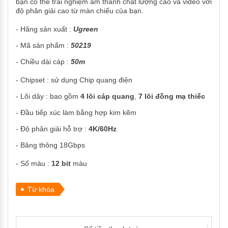
bạn có thể trải nghiệm âm thanh chất lượng cao và video với
độ phân giải cao từ màn chiếu của bạn.
- Hãng sản xuất :
Ugreen
- Mã sản phẩm :
50219
- Chiều dài cáp :
50
m
- Chipset : sử dụng Chip quang điện
- Lõi dây : bao gồm
4 lõi cáp quang
,
7 lõi đồng mạ thiếc
- Đầu tiếp xúc làm bằng hợp kim kẽm
- Độ phân giải hỗ trợ :
4K/60Hz
- Băng thông 18Gbps
- Số màu :
12 bit
màu
Từ khóa