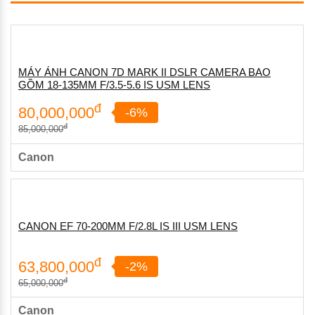
MÁY ẢNH CANON 7D MARK II DSLR CAMERA BAO
GỒM 18-135MM F/3.5-5.6 IS USM LENS
đ
80,000,000
-6%
đ
85,000,000
Canon
CANON EF 70-200MM F/2.8L IS III USM LENS
đ
63,800,000
-2%
đ
65,000,000
Canon