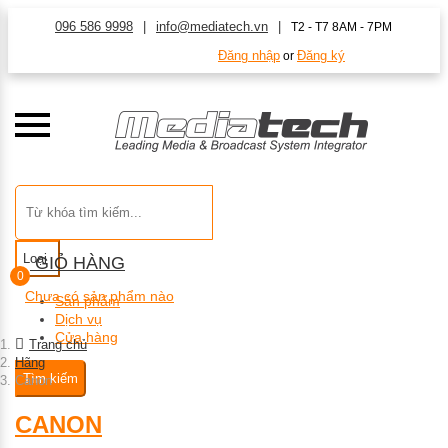
096 586 9998
info@mediatech.vn
T2 - T7 8AM - 7PM
Đăng nhập
Đăng ký
or
Loại
GIỎ HÀNG
0
Chưa có sản phẩm nào
Sản phẩm
Dịch vụ
Cửa hàng
Trang chủ
Hãng
Tìm kiếm
Canon
CANON