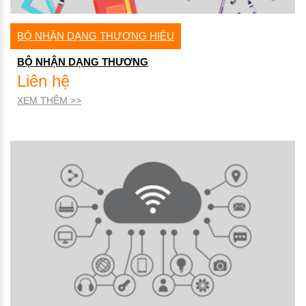
BỘ NHẬN DẠNG THƯƠNG HIÊU
BỘ NHẬN DẠNG THƯƠNG
Liên hệ
XEM THÊM >>