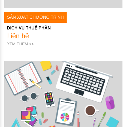
SẢN XUẤT CHƯƠNG TRÌNH
DỊCH VỤ THUÊ PHẦN
Liên hệ
XEM THÊM >>