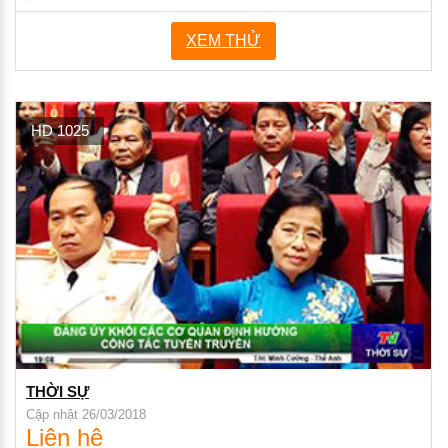
XEM THỬ
HD 1025
THỜI SỰ
Cập nhật 26/03/2018
Liên hệ