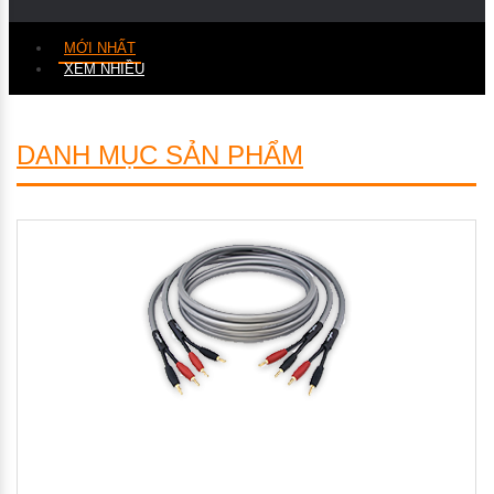
MỚI NHẤT
XEM NHIỀU
DANH MỤC SẢN PHẨM
ABERDEEN
ACZ
ADOBE
AMP
ARTICULATE
AUDIO-TECHNICA
BACKMAGIC
BLACKMAGIC DESIGN
CANARE
CANON
COURSER
CREATIVE
DYNACORE
FACILIS
FUJIE