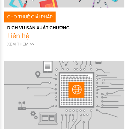
CHO THUÊ GIẢI PHÁP
DỊCH VỤ SẢN XUẤT CHƯƠNG
Liên hệ
XEM THÊM >>