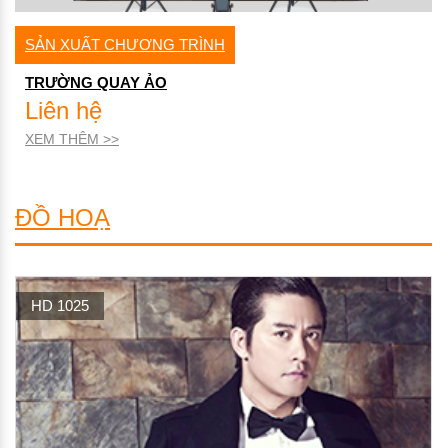
SẢN XUẤT CHƯƠNG TRÌNH
TRƯỜNG QUAY ẢO
Liên hệ
XEM THÊM >>
ĐỒ HOẠ
THỜI SỰ
TIN TỨC
THỂ THAO
GIỚI THIỆU CHƯƠNG TRÌNH
TIẾP THEO
HD 1025
THỜI TIÊT
CHỨNG KHOÁN
TOẠ ĐÀM