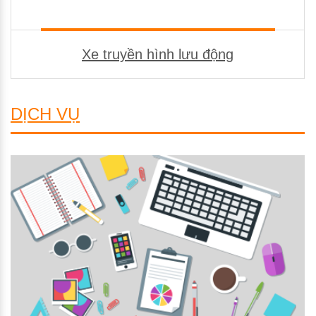
Xe truyền hình lưu động
DỊCH VỤ
CHO THUÊ GIẢI PHÁP
CHO THUÊ THIẾT BỊ
SẢN XUẤT CHƯƠNG TRÌNH
XÂY DỰNG WEBSITE
BỘ NHẬN DẠNG THƯƠNG HIÊU