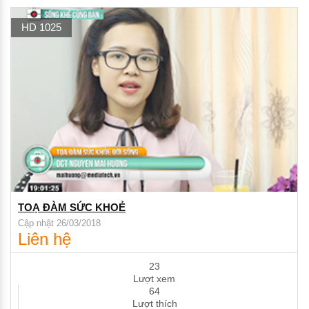
HD 1025
TOẠ ĐÀM SỨC KHOẺ
Cập nhật 26/03/2018
Liên hệ
23
Lượt xem
64
Lượt thích