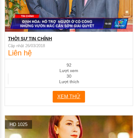
THỜI SỰ TIN CHÍNH
Cập nhật 26/03/2018
Liên hệ
92
Lượt xem
30
Lượt thích
XEM THỬ
HD 1025