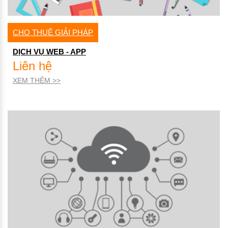
CHO THUÊ GIẢI PHÁP
DỊCH VỤ WEB - APP
Liên hệ
XEM THÊM >>