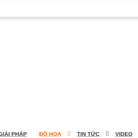
GIẢI PHÁP
ĐỒ HOẠ
TIN TỨC
VIDEO