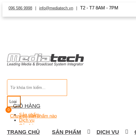
T2 - T7 8AM - 7PM
096 586 9998
info@mediatech.vn
Loại
GIỎ HÀNG
0
Sản phẩm
Chưa có sản phẩm nào
Dịch vụ
Cửa hàng
TRANG CHỦ
SẢN PHẨM
DỊCH VỤ