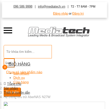
096 586 9998
info@mediatech.vn
T2 - T7 8AM - 7PM
Đăng nhập
Đăng ký
or
Loại
GIỎ HÀNG
0
Chưa có sản phẩm nào
Sản phẩm
Dịch vụ
Cửa hàng
Trang chủ
Sản phẩm
Tìm kiếm
Thiết bị truyền dẫn
Hệ thống lưu trữ AberNAS N27W