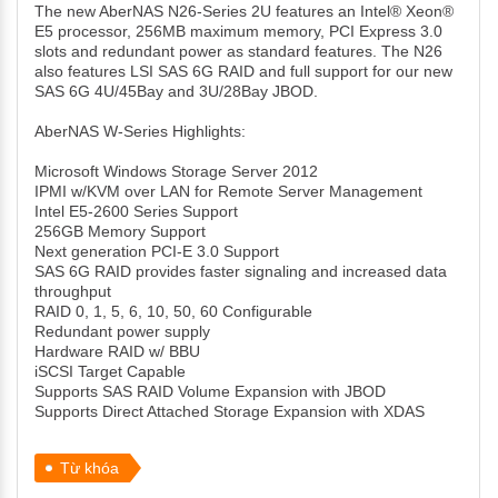
The new AberNAS N26-Series 2U features an Intel® Xeon®
E5 processor, 256MB maximum memory, PCI Express 3.0
slots and redundant power as standard features. The N26
also features LSI SAS 6G RAID and full support for our new
SAS 6G 4U/45Bay and 3U/28Bay JBOD.
AberNAS W-Series Highlights:
Microsoft Windows Storage Server 2012
IPMI w/KVM over LAN for Remote Server Management
Intel E5-2600 Series Support
256GB Memory Support
Next generation PCI-E 3.0 Support
SAS 6G RAID provides faster signaling and increased data
throughput
RAID 0, 1, 5, 6, 10, 50, 60 Configurable
Redundant power supply
Hardware RAID w/ BBU
iSCSI Target Capable
Supports SAS RAID Volume Expansion with JBOD
Supports Direct Attached Storage Expansion with XDAS
Từ khóa