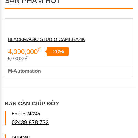
SẢN PHẨM HOT
BLACKMAGIC STUDIO CAMERA 4K
đ
4,000,000
-20%
đ
5,000,000
M-Automation
BẠN CẦN GIÚP ĐỠ?
Hotline 24/24h
02439 878 732
Gửi email