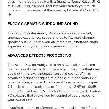
basic motherboard audio with a Signal-to-Noise Ratio (SNR)
of 106dB. Plus, Stereo Direct lets you listen to your music
pure and unprocessed at the amazing bit rate of 24-bit 192
kHz
ENJOY CINEMATIC SURROUND SOUND
The Sound Blaster Audigy Rx also lets you enjoy a truly
cinematic experience, supporting up to 7.1 multi-channel
speaker output. It gives you an immersive, cinematic audio
experience for your movies, games and more!
ADVANCED EFFECTS PROCESSING
The Sound Blaster Audigy Rx is an advanced sound card
that represents the perfect upgrade from basic motherboard
audio to immersive cinematic surround sound. With its
advanced chipset designed to process our legendary EAX
reverb engine, you can look forward to experiencing superb
7.1 multi-channel audio. It also features an SNR of 106dB
and the Sound Blaster Audigy Rx Control Panel, a dedicated
PC software that allows you full control of every aspect of
your sound card.
If you're big on entertainment, you would also love it for its