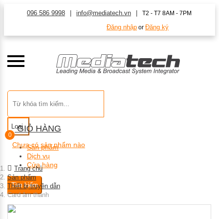
096 586 9998
info@mediatech.vn
T2 - T7 8AM - 7PM
Đăng nhập
Đăng ký
or
Loại
GIỎ HÀNG
0
Chưa có sản phẩm nào
Sản phẩm
Dịch vụ
Cửa hàng
Trang chủ
Sản phẩm
Tìm kiếm
Thiết bị truyền dẫn
Card âm thanh