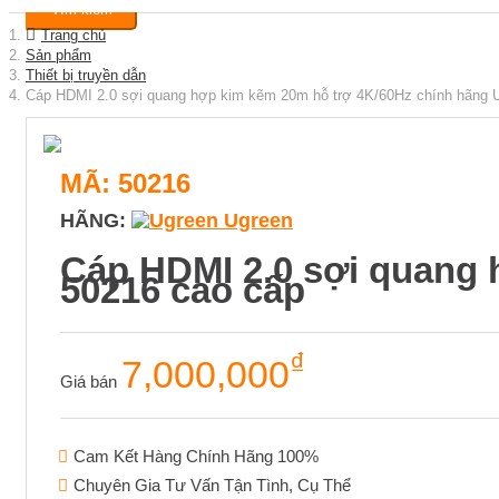
Tìm kiếm
Trang chủ
Sản phẩm
Thiết bị truyền dẫn
Cáp HDMI 2.0 sợi quang hợp kim kẽm 20m hỗ trợ 4K/60Hz chính hãng 
MÃ: 50216
HÃNG:
Ugreen
Cáp HDMI 2.0 sợi quang 
50216 cao cấp
₫
7,000,000
Giá bán
Cam Kết Hàng Chính Hãng 100%
Chuyên Gia Tư Vấn Tận Tình, Cụ Thể