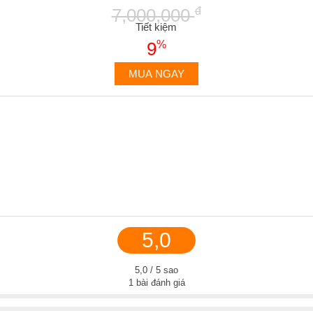
7,000,000
đ
Tiết kiệm
9
%
MUA NGAY
5,0
5,0 / 5 sao
1 bài đánh giá