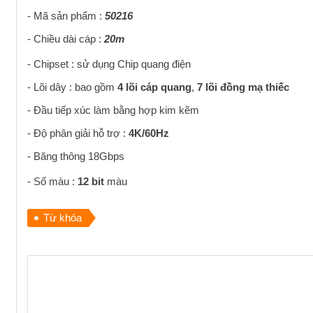
- Mã sản phẩm :
50216
- Chiều dài cáp :
20
m
- Chipset : sử dụng Chip quang điện
- Lõi dây : bao gồm
4 lõi cáp quang
,
7 lõi đồng mạ thiếc
- Đầu tiếp xúc làm bằng hợp kim kẽm
- Độ phân giải hỗ trợ :
4K/60Hz
- Băng thông 18Gbps
- Số màu :
12 bit
màu
Từ khóa