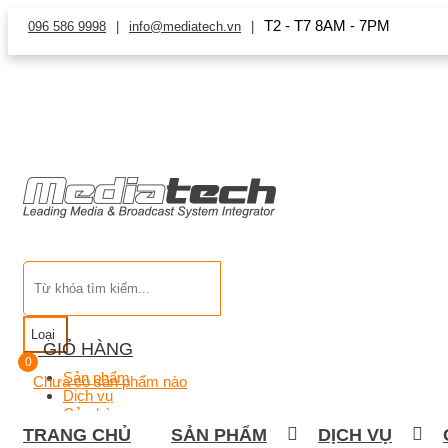
T2 - T7 8AM - 7PM
096 586 9998
info@mediatech.vn
Loại
GIỎ HÀNG
0
Sản phẩm
Chưa có sản phẩm nào
Dịch vụ
Cửa hàng
TRANG CHỦ
SẢN PHẨM
DỊCH VỤ