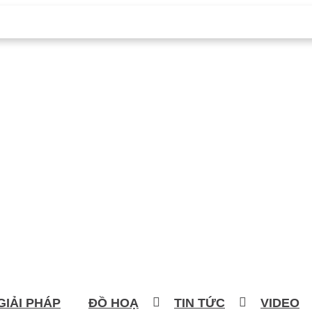
GIẢI PHÁP
ĐỒ HOẠ
TIN TỨC
VIDEO